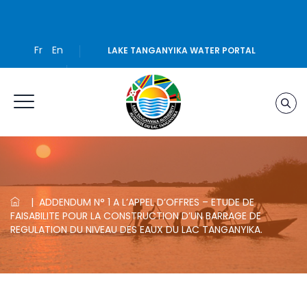
Fr
En
LAKE TANGANYIKA WATER PORTAL
|
ADDENDUM N° 1 A L’APPEL D’OFFRES – ETUDE DE
FAISABILITE POUR LA CONSTRUCTION D’UN BARRAGE DE
REGULATION DU NIVEAU DES EAUX DU LAC TANGANYIKA.