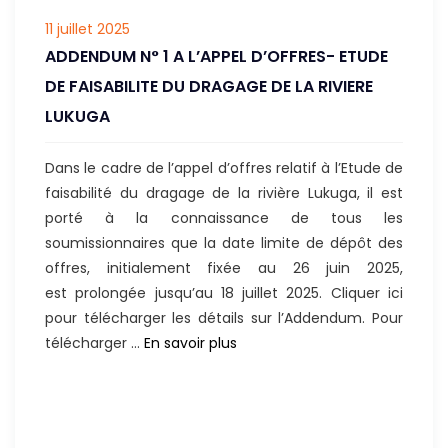
la
11 juillet 2025
construction
ADDENDUM N° 1 A L’APPEL D’OFFRES- ETUDE
d’un
barrage
DE FAISABILITE DU DRAGAGE DE LA RIVIERE
de
LUKUGA
régulation
du
Dans le cadre de l’appel d’offres relatif à l’Etude de
niveau
faisabilité du dragage de la rivière Lukuga, il est
des
porté à la connaissance de tous les
eaux
soumissionnaires que la date limite de dépôt des
du
offres, initialement fixée au 26 juin 2025,
lac
est prolongée jusqu’au 18 juillet 2025. Cliquer ici
Tanganyika.
pour télécharger les détails sur l’Addendum. Pour
ADDENDUM
télécharger …
En savoir plus
N°
1
A
L’APPEL