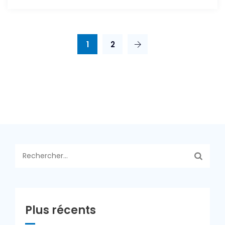
D’OFFRES-
ETUDE
DE
1
2
FAISABILITE
DU
DRAGAGE
DE
LA
RIVIERE
LUKUGA
Rechercher :
Plus récents