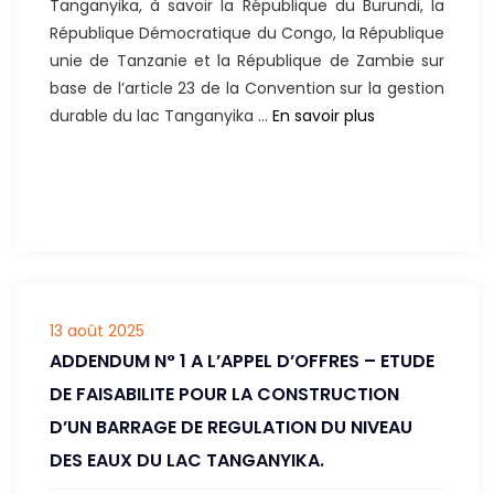
Tanganyika, à savoir la République du Burundi, la
Conception
République Démocratique du Congo, la République
et
unie de Tanzanie et la République de Zambie sur
la
base de l’article 23 de la Convention sur la gestion
Planification
Recrutement
durable du lac Tanganyika …
En savoir plus
de
d’un
la
auditeur
Construction
interne
de
au
Sites
Secrétariat
de
de
Débarquement
l’Autorité
de
13 août 2025
du
pêche
ADDENDUM N° 1 A L’APPEL D’OFFRES – ETUDE
lac
Intelligents
Tanganyika
DE FAISABILITE POUR LA CONSTRUCTION
face
(ALT)
D’UN BARRAGE DE REGULATION DU NIVEAU
au
DES EAUX DU LAC TANGANYIKA.
Climat
sur