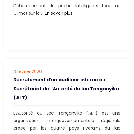
Débarquement de pêche Intelligents face au
Appel
Climat sur le …
En savoir plus
d’offres
–
Recrutement
d’un
Consultant
pour
appuyer
3 février 2026
les
Recrutement d’un auditeur interne au
Etats
Membres
Secrétariat de l’Autorité du lac Tanganyika
dans
(ALT)
la
Sélection
L’Autorité du Lac Tanganyika (ALT) est une
des
organisation intergouvernementale régionale
Sites,
créée par les quatre pays riverains du lac
la