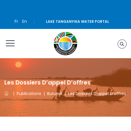
Fr
En
LAKE TANGANYIKA WATER PORTAL
Les Dossiers D’appel D’offres
|
Publications
|
Burundi
|
Les Dossiers D’appel D’offres