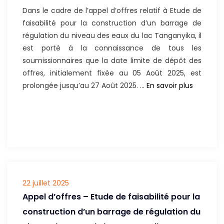
Dans le cadre de l’appel d’offres relatif à Etude de
le
faisabilité pour la construction d’un barrage de
lac
régulation du niveau des eaux du lac Tanganyika, il
Tanganyika
est porté à la connaissance de tous les
soumissionnaires que la date limite de dépôt des
offres, initialement fixée au 05 Août 2025, est
ADDEND
prolongée jusqu’au 27 Août 2025. …
En savoir plus
N°
1
A
L’APPEL
D’OFFRES
–
ETUDE
22 juillet 2025
DE
Appel d’offres – Etude de faisabilité pour la
FAISABILI
POUR
construction d’un barrage de régulation du
LA