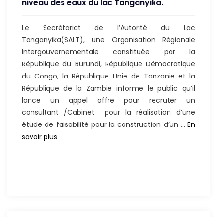
niveau des eaux du lac Tanganyika.
CONSTR
D’UN
Le Secrétariat de l’Autorité du Lac
BARRAGE
Tanganyika(SALT), une Organisation Régionale
DE
Intergouvernementale constituée par la
REGULAT
République du Burundi, République Démocratique
DU
du Congo, la République Unie de Tanzanie et la
NIVEAU
République de la Zambie informe le public qu’il
DES
lance un appel offre pour recruter un
EAUX
consultant /Cabinet pour la réalisation d’une
DU
étude de faisabilité pour la construction d’un …
En
LAC
Appel
savoir plus
TANGANY
d’offres
–
Etude
de
faisabilité
pour