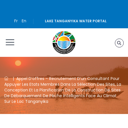
Fr
En
LAKE TANGANYIKA WATER PORTAL
|
Appel D’offres – Recrutement D’un Consultant Pour
Appuyer Les Etats Membres Dans La Sélection Des Sites, La
Conception Et La Planification De La Construction De Sites
De Débarquement De Pêche Intelligents Face Au Climat
Sur Le Lac Tanganyika