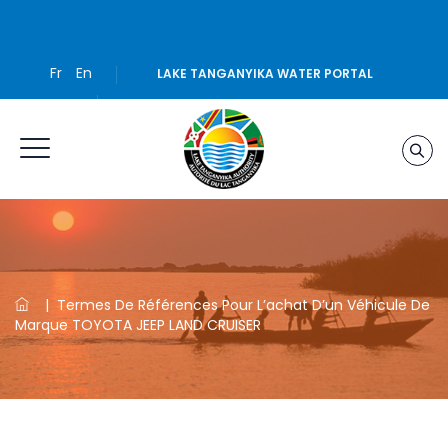
Fr
En
LAKE TANGANYIKA WATER PORTAL
|
Termes De Références Pour L’achat D’un Véhicule De
Marque TOYOTA JEEP LAND CRUISER