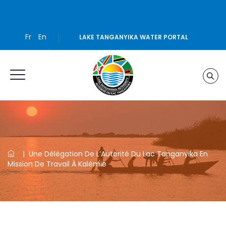
Fr
En
LAKE TANGANYIKA WATER PORTAL
|
Une Délégation De L’Autorité Du Lac Tanganyika En
Mission De Travail À Kalémie